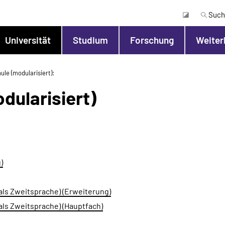
Such
Universität
Studium
Forschung
Weiter
ule (modularisiert)
dularisiert)
)
als Zweitsprache) (Erweiterung)
als Zweitsprache) (Hauptfach)